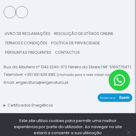
LIVRO DE RECLAMAÇÕES
RESOLUÇÃO DE LITÍGIOS ONLINE
TERMOS E CONDIÇÕES
POLÍTICA DE PRIVACIDADE
PERGUNTAS FREQUENTES
CONTACTOS
Rua da Albufeira nº 1343 2240-372 Ferreira do Zêzere | NIF: 516977547 |
Telemóvel:
+351 931 639 885
|
(chamada para a rede móvel nacional)
Email:
engenatura@engenatura.pt
Certificados Energéticos
Este site utiliza cookies para permitir uma melhor
© 2026 Engenatura - Todos os direitos reservados. -
This template is
experiência por parte do utilizador. Ao navegar no site
made by
Planeta Digital
estará a consentir a sua utilização.