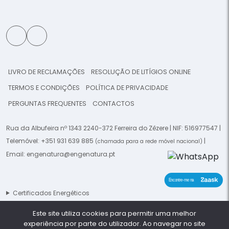
LIVRO DE RECLAMAÇÕES
RESOLUÇÃO DE LITÍGIOS ONLINE
TERMOS E CONDIÇÕES
POLÍTICA DE PRIVACIDADE
PERGUNTAS FREQUENTES
CONTACTOS
Rua da Albufeira nº 1343 2240-372 Ferreira do Zêzere | NIF: 516977547 |
Telemóvel:
+351 931 639 885
|
(chamada para a rede móvel nacional)
Email:
engenatura@engenatura.pt
Certificados Energéticos
Este site utiliza cookies para permitir uma melhor
© 2026 Engenatura - Todos os direitos reservados. -
This template is
experiência por parte do utilizador. Ao navegar no site
made by
Planeta Digital