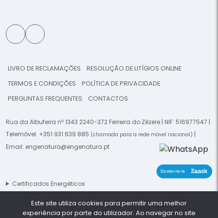
LIVRO DE RECLAMAÇÕES
RESOLUÇÃO DE LITÍGIOS ONLINE
TERMOS E CONDIÇÕES
POLÍTICA DE PRIVACIDADE
PERGUNTAS FREQUENTES
CONTACTOS
Rua da Albufeira nº 1343 2240-372 Ferreira do Zêzere | NIF: 516977547 |
Telemóvel:
+351 931 639 885
|
(chamada para a rede móvel nacional)
Email:
engenatura@engenatura.pt
Certificados Energéticos
Este site utiliza cookies para permitir uma melhor
© 2026 Engenatura - Todos os direitos reservados. -
This template is
experiência por parte do utilizador. Ao navegar no site
made by
Planeta Digital