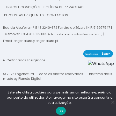
TERMOS E CONDIÇÕES
POLÍTICA DE PRIVACIDADE
PERGUNTAS FREQUENTES
CONTACTOS
Rua da Albufeira nº 1343 2240-372 Ferreira do Zêzere | NIF: 516977547 |
Telemóvel:
+351 931 639 885
|
(chamada para a rede móvel nacional)
Email:
engenatura@engenatura.pt
Certificados Energéticos
© 2026 Engenatura - Todos os direitos reservados. -
This template is
made by
Planeta Digital
Este site utiliza cookies para permitir uma melhor experiência
por parte do utilizador. Ao navegar no site estará a consentir a
sua utilização.
Ok