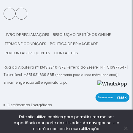
LIVRO DE RECLAMAÇÕES
RESOLUÇÃO DE LITÍGIOS ONLINE
TERMOS E CONDIÇÕES
POLÍTICA DE PRIVACIDADE
PERGUNTAS FREQUENTES
CONTACTOS
Rua da Albufeira nº 1343 2240-372 Ferreira do Zêzere | NIF: 516977547 |
Telemóvel:
+351 931 639 885
|
(chamada para a rede móvel nacional)
Email:
engenatura@engenatura.pt
Certificados Energéticos
Este site utiliza cookies para permitir uma melhor
© 2026 Engenatura - Todos os direitos reservados. -
This template is
experiência por parte do utilizador. Ao navegar no site
made by
Planeta Digital
estará a consentir a sua utilização.