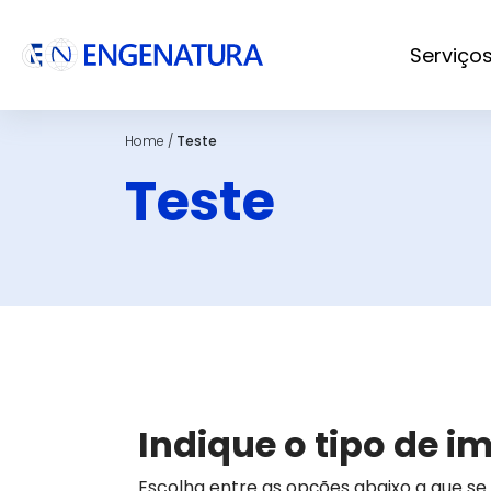
Serviço
Home
/
Teste
Teste
Indique o tipo de i
Escolha entre as opções abaixo a que se