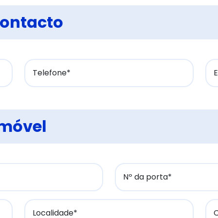
 Contacto
Telefone*
E
Imóvel
Nº da porta*
Localidade*
C