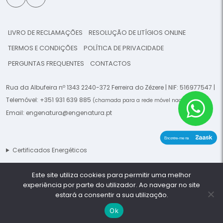
LIVRO DE RECLAMAÇÕES
RESOLUÇÃO DE LITÍGIOS ONLINE
TERMOS E CONDIÇÕES
POLÍTICA DE PRIVACIDADE
PERGUNTAS FREQUENTES
CONTACTOS
Rua da Albufeira nº 1343 2240-372 Ferreira do Zêzere | NIF: 516977547 |
Telemóvel:
+351 931 639 885
|
(chamada para a rede móvel nacional)
Email:
engenatura@engenatura.pt
Certificados Energéticos
Este site utiliza cookies para permitir uma melhor
© 2026 Engenatura - Todos os direitos reservados. -
This template is
experiência por parte do utilizador. Ao navegar no site
made by
Planeta Digital
estará a consentir a sua utilização.
Ok